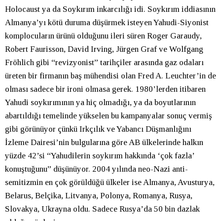
Holocaust ya da Soykırım inkarcılığı idi. Soykırım iddiasının
Almanya’yı kötü duruma düşürmek isteyen Yahudi-Siyonist
komplocuların ürünü olduğunu ileri süren Roger Garaudy,
Robert Faurisson, David Irving, Jürgen Graf ve Wolfgang
Fröhlich gibi “revizyonist” tarihçiler arasında gaz odaları
üreten bir firmanın baş mühendisi olan Fred A. Leuchter’in de
olması sadece bir ironi olmasa gerek. 1980’lerden itibaren
Yahudi soykırımının ya hiç olmadığı, ya da boyutlarının
abartıldığı temelinde yükselen bu kampanyalar sonuç vermiş
gibi görünüyor çünkü Irkçılık ve Yabancı Düşmanlığını
İzleme Dairesi’nin bulgularına göre AB ülkelerinde halkın
yüzde 42’si “Yahudilerin soykırım hakkında ‘çok fazla’
konuştuğunu” düşünüyor. 2004 yılında neo-Nazi anti-
semitizmin en çok görüldüğü ülkeler ise Almanya, Avusturya,
Belarus, Belçika, Litvanya, Polonya, Romanya, Rusya,
Slovakya, Ukrayna oldu. Sadece Rusya’da 50 bin dazlak