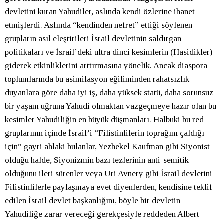
devletini kuran Yahudiler, aslında kendi özlerine ihanet
etmişlerdi. Aslında “kendinden nefret” ettiği söylenen
grupların asıl eleştirileri İsrail devletinin saldırgan
politikaları ve İsrail’deki ultra dinci kesimlerin (Hasidikler)
giderek etkinliklerini arttırmasına yönelik. Ancak diaspora
toplumlarında bu asimilasyon eğiliminden rahatsızlık
duyanlara göre daha iyi iş, daha yüksek statü, daha sorunsuz
bir yaşam uğruna Yahudi olmaktan vazgeçmeye hazır olan bu
kesimler Yahudiliğin en büyük düşmanları. Halbuki bu red
gruplarının içinde İsrail’i “Filistinlilerin toprağını çaldığı
için” gayri ahlaki bulanlar, Yezhekel Kaufman gibi Siyonist
olduğu halde, Siyonizmin bazı tezlerinin anti-semitik
olduğunu ileri sürenler veya Uri Avnery gibi İsrail devletini
Filistinlilerle paylaşmaya evet diyenlerden, kendisine teklif
edilen İsrail devlet başkanlığını, böyle bir devletin
Yahudiliğe zarar vereceği gerekçesiyle reddeden Albert