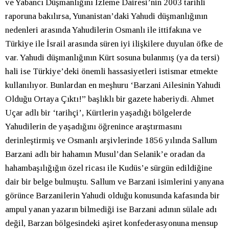
ve Yabancı Düşmanlığını İzleme Dairesi’nin 2003 tarihli
raporuna bakılırsa, Yunanistan’daki Yahudi düşmanlığının
nedenleri arasında Yahudilerin Osmanlı ile ittifakına ve
Türkiye ile İsrail arasında süren iyi ilişkilere duyulan öfke de
var. Yahudi düşmanlığının Kürt sosuna bulanmış (ya da tersi)
hali ise Türkiye’deki önemli hassasiyetleri istismar etmekte
kullanılıyor. Bunlardan en meşhuru ‘Barzani Ailesinin Yahudi
Olduğu Ortaya Çıktı!” başlıklı bir gazete haberiydi. Ahmet
Uçar adlı bir ‘tarihçi’, Kürtlerin yaşadığı bölgelerde
Yahudilerin de yaşadığını öğrenince araştırmasını
derinleştirmiş ve Osmanlı arşivlerinde 1856 yılında Sallum
Barzani adlı bir hahamın Musul’dan Selanik’e oradan da
hahambaşılığığın özel ricası ile Kudüs’e sürgün edildiğine
dair bir belge bulmuştu. Sallum ve Barzani isimlerini yanyana
görünce Barzanilerin Yahudi olduğu konusunda kafasında bir
ampul yanan yazarın bilmediği ise Barzani adının sülale adı
değil, Barzan bölgesindeki aşiret konfederasyonuna mensup