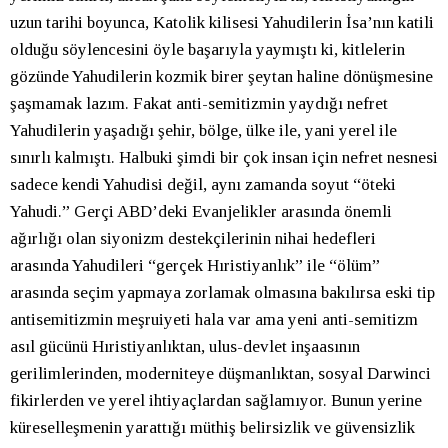
uzun tarihi boyunca, Katolik kilisesi Yahudilerin İsa’nın katili
olduğu söylencesini öyle başarıyla yaymıştı ki, kitlelerin
gözünde Yahudilerin kozmik birer şeytan haline dönüşmesine
şaşmamak lazım. Fakat anti-semitizmin yaydığı nefret
Yahudilerin yaşadığı şehir, bölge, ülke ile, yani yerel ile
sınırlı kalmıştı. Halbuki şimdi bir çok insan için nefret nesnesi
sadece kendi Yahudisi değil, aynı zamanda soyut “öteki
Yahudi.” Gerçi ABD’deki Evanjelikler arasında önemli
ağırlığı olan siyonizm destekçilerinin nihai hedefleri
arasında Yahudileri “gerçek Hıristiyanlık” ile “ölüm”
arasında seçim yapmaya zorlamak olmasına bakılırsa eski tip
antisemitizmin meşruiyeti hala var ama yeni anti-semitizm
asıl gücünü Hıristiyanlıktan, ulus-devlet inşaasının
gerilimlerinden, moderniteye düşmanlıktan, sosyal Darwinci
fikirlerden ve yerel ihtiyaçlardan sağlamıyor. Bunun yerine
küreselleşmenin yarattığı müthiş belirsizlik ve güvensizlik