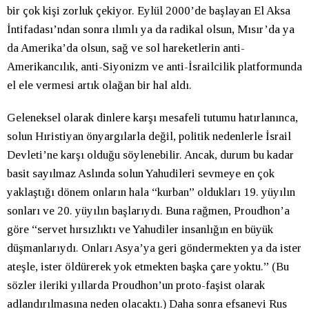
bir çok kişi zorluk çekiyor. Eylül 2000’de başlayan El Aksa
İntifadası’ndan sonra ılımlı ya da radikal olsun, Mısır’da ya
da Amerika’da olsun, sağ ve sol hareketlerin anti-
Amerikancılık, anti-Siyonizm ve anti-İsrailcilik platformunda
el ele vermesi artık olağan bir hal aldı.
Geleneksel olarak dinlere karşı mesafeli tutumu hatırlanınca,
solun Hıristiyan önyargılarla değil, politik nedenlerle İsrail
Devleti’ne karşı olduğu söylenebilir. Ancak, durum bu kadar
basit sayılmaz Aslında solun Yahudileri sevmeye en çok
yaklaştığı dönem onların hala “kurban” oldukları 19. yüyılın
sonları ve 20. yüyılın başlarıydı. Buna rağmen, Proudhon’a
göre “servet hırsızlıktı ve Yahudiler insanlığın en büyük
düşmanlarıydı. Onları Asya’ya geri göndermekten ya da ister
ateşle, ister öldürerek yok etmekten başka çare yoktu.” (Bu
sözler ileriki yıllarda Proudhon’un proto-faşist olarak
adlandırılmasına neden olacaktı.) Daha sonra efsanevi Rus