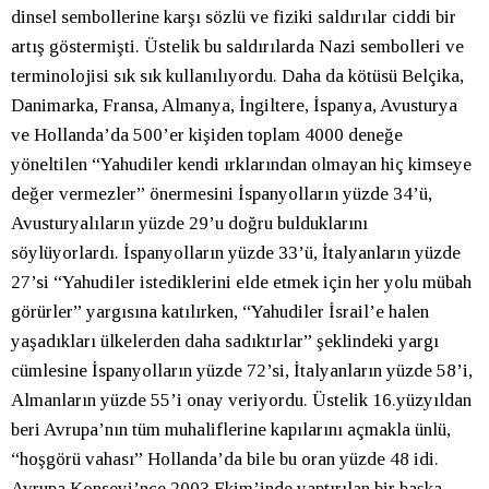
dinsel sembollerine karşı sözlü ve fiziki saldırılar ciddi bir
artış göstermişti. Üstelik bu saldırılarda Nazi sembolleri ve
terminolojisi sık sık kullanılıyordu. Daha da kötüsü Belçika,
Danimarka, Fransa, Almanya, İngiltere, İspanya, Avusturya
ve Hollanda’da 500’er kişiden toplam 4000 deneğe
yöneltilen “Yahudiler kendi ırklarından olmayan hiç kimseye
değer vermezler” önermesini İspanyolların yüzde 34’ü,
Avusturyalıların yüzde 29’u doğru bulduklarını
söylüyorlardı. İspanyolların yüzde 33’ü, İtalyanların yüzde
27’si “Yahudiler istediklerini elde etmek için her yolu mübah
görürler” yargısına katılırken, “Yahudiler İsrail’e halen
yaşadıkları ülkelerden daha sadıktırlar” şeklindeki yargı
cümlesine İspanyolların yüzde 72’si, İtalyanların yüzde 58’i,
Almanların yüzde 55’i onay veriyordu. Üstelik 16.yüzyıldan
beri Avrupa’nın tüm muhaliflerine kapılarını açmakla ünlü,
“hoşgörü vahası” Hollanda’da bile bu oran yüzde 48 idi.
Avrupa Konseyi’nce 2003 Ekim’inde yaptırılan bir başka