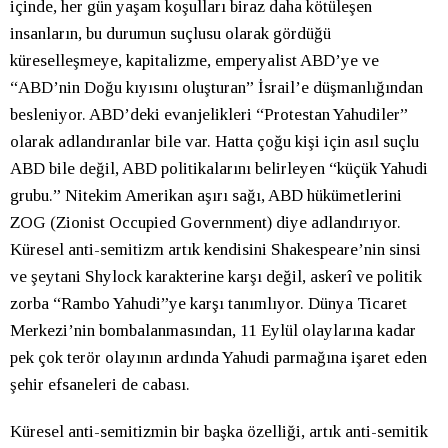
içinde, her gün yaşam koşulları biraz daha kötüleşen
insanların, bu durumun suçlusu olarak gördüğü
küreselleşmeye, kapitalizme, emperyalist ABD’ye ve
“ABD’nin Doğu kıyısını oluşturan” İsrail’e düşmanlığından
besleniyor. ABD’deki evanjelikleri “Protestan Yahudiler”
olarak adlandıranlar bile var. Hatta çoğu kişi için asıl suçlu
ABD bile değil, ABD politikalarını belirleyen “küçük Yahudi
grubu.” Nitekim Amerikan aşırı sağı, ABD hükümetlerini
ZOG (Zionist Occupied Government) diye adlandırıyor.
Küresel anti-semitizm artık kendisini Shakespeare’nin sinsi
ve şeytani Shylock karakterine karşı değil, askerî ve politik
zorba “Rambo Yahudi”ye karşı tanımlıyor. Dünya Ticaret
Merkezi’nin bombalanmasından, 11 Eylül olaylarına kadar
pek çok terör olayının ardında Yahudi parmağına işaret eden
şehir efsaneleri de cabası.
Küresel anti-semitizmin bir başka özelliği, artık anti-semitik