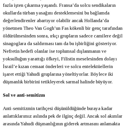
fazla işten çıkarma yaşandı. Fransa’da solcu sendikaların
okullarda türban yasağını desteklemesini bu bağlamda
değerlendirenler abartıyor olabilir ancak Hollanda’da
yönetmen Theo Van Gogh’un Fas kökenli bir genç tarafından
öldürülmesinden sonra, ırkçı grupların sadece camilere değil
sinagoglara da saldırması tam da bu işbirliğini gösteriyor.
Nefretin hedefi olanlar ise toplumsal dışlanmanın ve
yoksulluğun yarattığı öfkeyi, Filistin meselesinden dolayı
İsrail’e kızan cemaat önderleri ve solcu entelektüellerin
işaret ettiği Yahudi gruplarına yöneltiyorlar. Böylece iki
düşmanlık birbirini tetikleyerek sarmal halinde büyüyor.
Sol ve anti-semitizm
Anti-semitizmin tarihçesi düşünüldüğünde buraya kadar
anlattıklarımız aslında pek de ilginç değil. Ancak sol akımlar
arasında Yahudi düşmanlığının giderek artmasını anlamakta