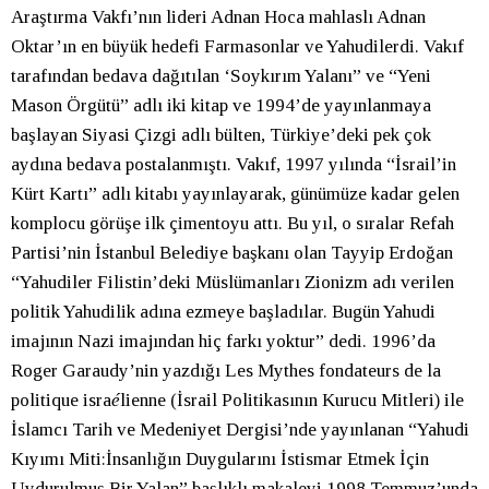
Araştırma Vakfı’nın lideri Adnan Hoca mahlaslı Adnan
Oktar’ın en büyük hedefi Farmasonlar ve Yahudilerdi. Vakıf
tarafından bedava dağıtılan ‘Soykırım Yalanı” ve “Yeni
Mason Örgütü” adlı iki kitap ve 1994’de yayınlanmaya
başlayan Siyasi Çizgi adlı bülten, Türkiye’deki pek çok
aydına bedava postalanmıştı. Vakıf, 1997 yılında “İsrail’in
Kürt Kartı” adlı kitabı yayınlayarak, günümüze kadar gelen
komplocu görüşe ilk çimentoyu attı. Bu yıl, o sıralar Refah
Partisi’nin İstanbul Belediye başkanı olan Tayyip Erdoğan
“Yahudiler Filistin’deki Müslümanları Zionizm adı verilen
politik Yahudilik adına ezmeye başladılar. Bugün Yahudi
imajının Nazi imajından hiç farkı yoktur” dedi. 1996’da
Roger Garaudy’nin yazdığı Les Mythes fondateurs de la
politique isra
é
lienne (İsrail Politikasının Kurucu Mitleri) ile
İslamcı Tarih ve Medeniyet Dergisi’nde yayınlanan “Yahudi
Kıyımı Miti:İnsanlığın Duygularını İstismar Etmek İçin
Uydurulmuş Bir Yalan” başlıklı makaleyi 1998 Temmuz’unda