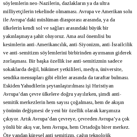
söylemlerin neo-Nazilerin, dazlakların ya da ultra
milliyetçilerin tekelinde olmaması. Avrupa ve Amerikan solu
ile Avrupa’daki müslüman diasporası arasında, ya da
ülkelerin kendi sol ve sağları arasındaki büyük bir
yakınlaşmaya şahit oluyoruz. Ama asıl önemlisi bu
kesimlerin anti-Amerikancılık, anti-Siyonizm, anti-İsrailcilik
ve anti-semitizm söylemlerini birbirinden ayırmanın giderek
zorlaşması. Bir başka özellik ise anti-semitizmin sadece
sokaklarda değil, hükümet yetkilileri, medya, üniversite,
sendika mensupları gibi elitler arasında da taraftar bulması.
Eskiden Yahudilerin şeytanlaştırılması işi Hıristiyan
Avrupa’dan çevre ülkelere doğru yayılırken, şimdi anti-
semitik merkezlerin hem sayısı çoğalması, hem de akışın
yönünün değişmesi de yeni bir özellik olarak karşımıza
çıkıyor. Artık Avrupa’dan çevreye, çevreden Avrupa’ya çok
yönlü bir akış var, hem Avrupa, hem Ortadoğu birer merkez.
Öte yandan küresel anti semitizm, çağın teknolojik