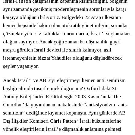
İsrail-Filistin çatışmasının kapanına kısılmadığını, bölgenin
aynı zamanda gecikmiş modernleşmenin sorunlarıyla karşı
karşıya olduğunu biliyoruz. Bölgedeki 22 Arap ülkesinin
hemen hepsinde hakim olan otokratik yönetimlerin, sorunları
çözmekte yetersiz kaldıkları durumlarda, İsrail’i suçlamaları
olağan sayılıyor. Ancak çoğu zaman bu düşmanlık, gayri
meşru görülen İsrail devleti ile sınırlı kalmıyor, asıl
istenmeyenlerin bizzat Yahudiler olduğunu düşündürecek
şeyler yaşanıyor.
Ancak İsrail’i ve ABD’yi eleştirmeyi hemen anti-semitizm
başlığı altında tasnif etmek doğru mu? Oxford’daki St.
Antony Koleji’nden E. Ottolenghi 2003 Kasım’ında The
Guardian’da yayımlanan makalesinde “anti-siyonizm=anti-
semitizm” dediğinde kıyamet kopmuştu. Aynı günlerde AB
Dış İlişkiler Komiseri Chris Patten “İsrail hükümetlerine
yönelik eleştirilerin İsrail’e düşmanlık anlamına gelmesi