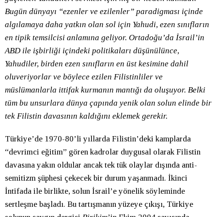
Bugün dünyayı “ezenler ve ezilenler” paradigması içinde
algılamaya daha yatkın olan sol için Yahudi, ezen sınıfların
en tipik temsilcisi anlamına geliyor. Ortadoğu’da İsrail’in
ABD ile işbirliği içindeki politikaları düşünülünce,
Yahudiler, birden ezen sınıfların en üst kesimine dahil
oluveriyorlar ve böylece ezilen Filistinliler ve
müslümanlarla ittifak kurmanın mantığı da oluşuyor. Belki
tüm bu unsurlara dünya çapında yenik olan solun elinde bir
tek Filistin davasının kaldığını eklemek gerekir.
Türkiye’de 1970-80’li yıllarda Filistin’deki kamplarda
“devrimci eğitim” gören kadrolar duygusal olarak Filistin
davasına yakın oldular ancak tek tük olaylar dışında anti-
semitizm şüphesi çekecek bir durum yaşanmadı. İkinci
İntifada ile birlikte, solun İsrail’e yönelik söyleminde
sertleşme başladı. Bu tartışmanın yüzeye çıkışı, Türkiye