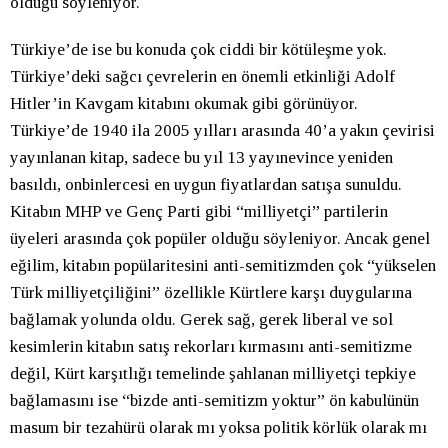
olduğu söyleniyor.
Türkiye’de ise bu konuda çok ciddi bir kötüleşme yok.
Türkiye’deki sağcı çevrelerin en önemli etkinliği Adolf
Hitler’in Kavgam kitabını okumak gibi görünüyor.
Türkiye’de 1940 ila 2005 yılları arasında 40’a yakın çevirisi
yayınlanan kitap, sadece bu yıl 13 yayınevince yeniden
basıldı, onbinlercesi en uygun fiyatlardan satışa sunuldu.
Kitabın MHP ve Genç Parti gibi “milliyetçi” partilerin
üyeleri arasında çok popüler olduğu söyleniyor. Ancak genel
eğilim, kitabın popülaritesini anti-semitizmden çok “yükselen
Türk milliyetçiliğini” özellikle Kürtlere karşı duygularına
bağlamak yolunda oldu. Gerek sağ, gerek liberal ve sol
kesimlerin kitabın satış rekorları kırmasını anti-semitizme
değil, Kürt karşıtlığı temelinde şahlanan milliyetçi tepkiye
bağlamasını ise “bizde anti-semitizm yoktur” ön kabulünün
masum bir tezahürü olarak mı yoksa politik körlük olarak mı