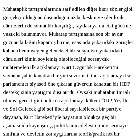
Muhataplık tartışmalarında sarf edilen diğer kısır sözler gibi,
gerçekçi olduğunu düşündüğümüz bu keskin ve ideolojik
cümlelerin de somut bir karşılığı, faydası ya da etki gücü ne
yazık ki bulunmuyor. Muhatap tartışmasına son bir aydır
gözünü kulağını kapamış birine, esasında yukarıdaki görüşleri
kabaca benimseyen geleneksel bir sosyaliste yukarıdaki
cümleleri kimin söylemiş olabileceğini sorsaydık
muhtemelen ilk açıklamayı Kürt Özgürlük Hareketi’ni
savunan şahin kanattan bir yurtseverin, ikinci açıklamayı ise
parlamenter siyaseti öne çıkaran güvercin kanattan bir HDP
destekçisinin yaptığını düşünürdü. Oysaki muhatabın İmralı
olması gerektiğini belirten açıklamayı kökeni ÖDP, Yeşiller
ve Sol Gelecek gibi sol liberal sayılabilecek bir partiye
dayanan, Kürt Hareketi’yle hayatının oldukça geç bir
aşamasında kaynaşmış, politik mücadelesi içinde sermaye
sınıfına ve devletin zor aygıtlarına teorik/pratik net bir