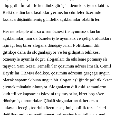
alıp gidin İmralı ile kendiniz görüşün demek istiyor olabilir.
Belki de tüm bu olasılıklar yerine, bu cümleler üzerinde
fazlaca düşünülmemiş gündelik açıklamalar olabilirler.
Her ne sebeple olursa olsun öznesi ile uyumsuz olan bu
açıklamalar, tam da özneleriyle uyumsuz ve çelişik oldukları
için içi boş birer slogana dönüşüyorlar. Politikanın dili
gittikçe daha da sloganlaşıyor ve bu gidişatın tehlikesi
öznesiyle uyumlu doğru sloganları da etkileme potansiyeli
taşıyor. Yani Sezai Temelli’ler çözümün adresi İmralı, Cemil
Bayık’lar TBMM dedikçe, çözümün adresini gerçeğe uygun
olarak saptamak buna uygun bir slogan eşliğinde politik eksen
çizmek mümkün olmuyor. Sloganların dili eski zamanların
kudretli ve kapsayıcı işlevini taşımıyorlar, birer boş söze
dönüşmüş durumdalar. Çünkü sloganlar artık herkesin
anlayabileceği, teorinin özenle seçilmiş politik tezahürleri
değiller; onlar gerçeği yansıtmak yerine kapitalist sistemin