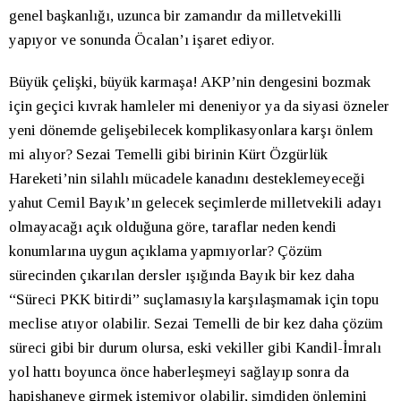
genel başkanlığı, uzunca bir zamandır da milletvekilli
yapıyor ve sonunda Öcalan’ı işaret ediyor.
Büyük çelişki, büyük karmaşa! AKP’nin dengesini bozmak
için geçici kıvrak hamleler mi deneniyor ya da siyasi özneler
yeni dönemde gelişebilecek komplikasyonlara karşı önlem
mi alıyor? Sezai Temelli gibi birinin Kürt Özgürlük
Hareketi’nin silahlı mücadele kanadını desteklemeyeceği
yahut Cemil Bayık’ın gelecek seçimlerde milletvekili adayı
olmayacağı açık olduğuna göre, taraflar neden kendi
konumlarına uygun açıklama yapmıyorlar? Çözüm
sürecinden çıkarılan dersler ışığında Bayık bir kez daha
“Süreci PKK bitirdi” suçlamasıyla karşılaşmamak için topu
meclise atıyor olabilir. Sezai Temelli de bir kez daha çözüm
süreci gibi bir durum olursa, eski vekiller gibi Kandil-İmralı
yol hattı boyunca önce haberleşmeyi sağlayıp sonra da
hapishaneye girmek istemiyor olabilir, şimdiden önlemini