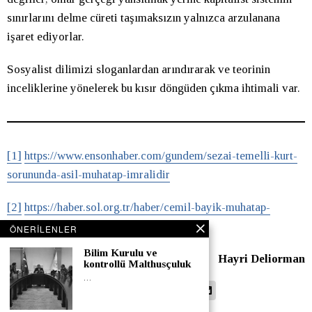
sınırlarını delme cüreti taşımaksızın yalnızca arzulanana
işaret ediyorlar.
Sosyalist dilimizi sloganlardan arındırarak ve teorinin
inceliklerine yönelerek bu kısır döngüden çıkma ihtimali var.
[1]
https://www.ensonhaber.com/gundem/sezai-temelli-kurt-
sorununda-asil-muhatap-imralidir
[2]
https://haber.sol.org.tr/haber/cemil-bayik-muhatap-
meclis-ve-hdpdir-314756
ÖNERILENLER
Bilim Kurulu ve
Hayri Deliorman
kontrollü Malthusçuluk
…