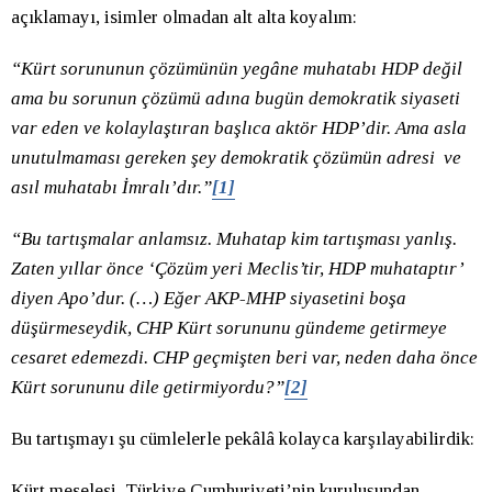
açıklamayı, isimler olmadan alt alta koyalım:
“Kürt sorununun çözümünün yegâne muhatabı HDP değil
ama bu sorunun çözümü adına bugün demokratik siyaseti
var eden ve kolaylaştıran başlıca aktör HDP’dir. Ama asla
unutulmaması gereken şey demokratik çözümün adresi ve
asıl muhatabı İmralı’dır.”
[1]
“Bu tartışmalar anlamsız. Muhatap kim tartışması yanlış.
Zaten yıllar önce ‘Çözüm yeri Meclis’tir, HDP muhataptır’
diyen Apo’dur. (…)
Eğer AKP-MHP siyasetini boşa
düşürmeseydik, CHP Kürt sorununu gündeme getirmeye
cesaret edemezdi. CHP geçmişten beri var, neden daha önce
Kürt sorununu dile getirmiyordu?”
[2]
Bu tartışmayı şu cümlelerle pekâlâ kolayca karşılayabilirdik:
Kürt meselesi, Türkiye Cumhuriyeti’nin kuruluşundan