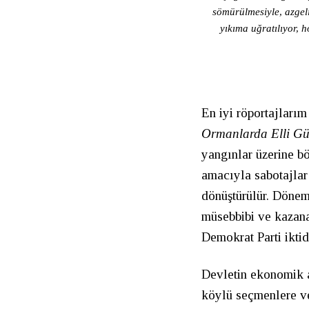
sömürülmesiyle, azgel
yıkıma uğratılıyor, 
En iyi röportajlarım
Ormanlarda Elli G
yangınlar üzerine b
amacıyla sabotajlar 
dönüştürülür. Dönem
müsebbibi ve kazana
Demokrat Parti iktid
Devletin ekonomik a
köylü seçmenlere ve