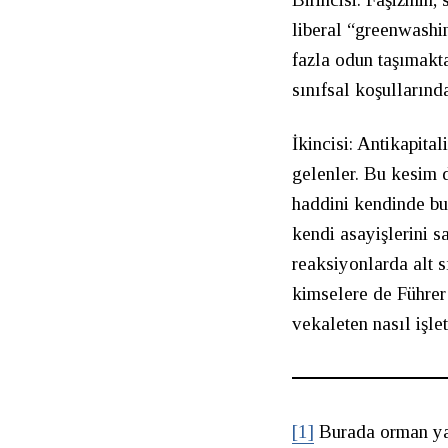
liberal “greenwash
fazla odun taşımakt
sınıfsal koşulların
İkincisi: Antikapita
gelenler. Bu kesim 
haddini kendinde bu
kendi asayişlerini s
reaksiyonlarda alt s
kimselere de Führer 
vekaleten nasıl işlet
[1]
Burada orman yan