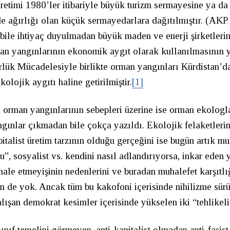
retimi 1980’ler itibariyle büyük turizm sermayesine ya da 
inde ağırlığı olan küçük sermayedarlara dağıtılmıştır. (AKP i
bile ihtiyaç duyulmadan büyük maden ve enerji şirketleri
an yangınlarının ekonomik aygıt olarak kullanılmasının 
lük Mücadelesiyle birlikte orman yangınları Kürdistan’da
olojik aygıtı haline getirilmiştir.
[1]
orman yangınlarının sebepleri üzerine ise orman ekologlar
ngınlar çıkmadan bile çokça yazıldı. Ekolojik felaketleri
pitalist üretim tarzının olduğu gerçeğini ise bugün artık m
cu”, sosyalist vs. kendini nasıl adlandırıyorsa, inkar eden 
ale etmeyişinin nedenlerini ve buradan muhalefet karşıtl
n de yok. Ancak tüm bu kakofoni içerisinde nihilizme sü
ışan demokrat kesimler içerisinde yükselen iki “tehlikeli
sınıf temelini görmeyen, anti-kapitalist olmadan anti-faşist