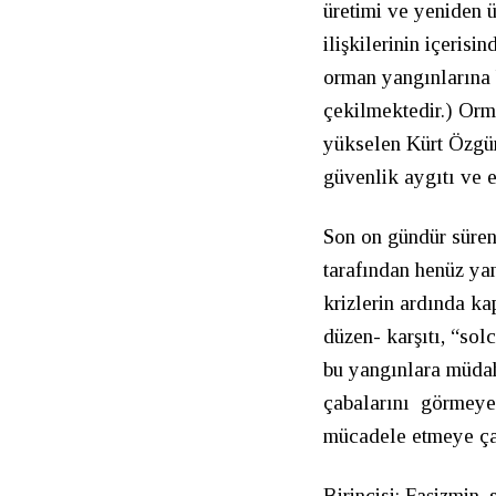
üretimi ve yeniden ü
ilişkilerinin içeris
orman yangınlarına 
çekilmektedir.) Orm
yükselen Kürt Özgür
güvenlik aygıtı ve ek
Son on gündür süren 
tarafından henüz ya
krizlerin ardında ka
düzen- karşıtı, “sol
bu yangınlara müdah
çabalarını görmeye
mücadele etmeye çal
Birincisi: Faşizmin, 