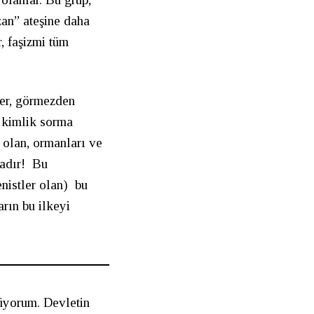
an” ateşine daha
, faşizmi tüm
nler, görmezden
a kimlik sorma
 olan, ormanları ve
tadır! Bu
enistler olan) bu
arın bu ilkeyi
üyorum. Devletin