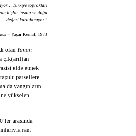
diyor… Türkiye toprakları
’nin hiçbir insanı ve doğa
değeri kurtulamıyor.”
mesi –
Yaşar Kemal, 1973
ldi olan
Yanan
 çık(arıl)an
razisi elde etmek
 tapulu parsellere
lsa da yangınların
ine yükselen
0’ler arasında
nlarıyla rant