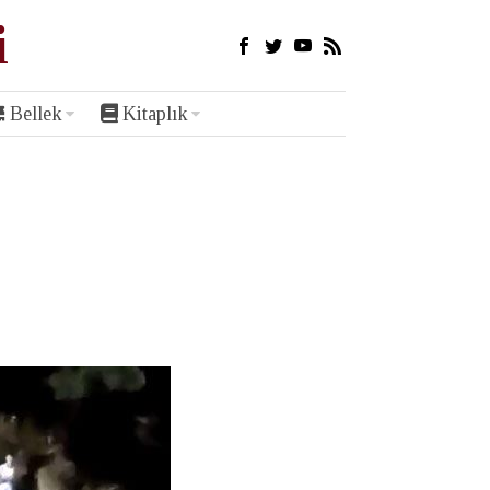
i
Bellek
Kitaplık