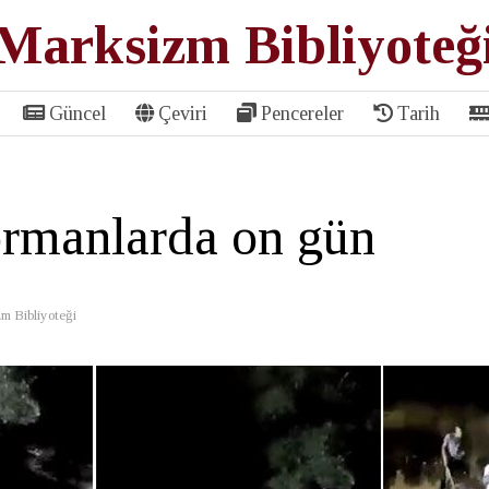
Marksizm Bibliyoteğ
Güncel
Çeviri
Pencereler
Tarih
rmanlarda on gün
m Bibliyoteği