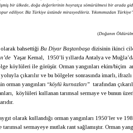
işmiş bir ülkede, doğa değerlerinin hoyratça sömürülmesi bir arada gi
hopur ediliyor. Biz Türkiye üstünde mirasyedileriz. Yıkımımızdan Türkiye
(
Doğanın Öldürül
 olarak bahsettiği
Bu Diyar Baştanbaşa
dizisinin ikinci ci
ün’de
Yaşar Kemal
,
1950’li yıllarda Antalya ve Muğla’da
ölge köylüleri ile görüşür. Orman yangınları ekim/biçim a
yoluyla çıkarılır ve bu bölgeler sonrasında imarlı, ifrazlı
in orman yangınları “
köylü kurnazları”
tarafından çıkarı
nları, köylüleri kullanan tarımsal sermaye ve bunun üzer
arıdır.
ygıt olarak kullandığı orman yangınları 1950’ler ve 198
 tarımsal sermayeye mutlak rant sağlamıştır. Orman yangı