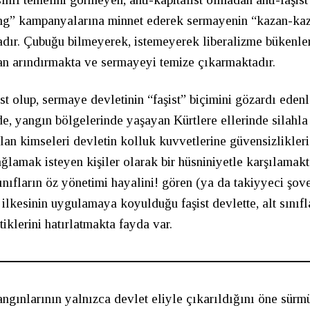
ing” kampanyalarına minnet ederek sermayenin “kazan-kaz
adır. Çubuğu bilmeyerek, istemeyerek liberalizme bükenler
dan arındırmakta ve sermayeyi temize çıkarmaktadır.
list olup, sermaye devletinin “faşist” biçimini gözardı ede
de, yangın bölgelerinde yaşayan Kürtlere ellerinde silahl
lan kimseleri devletin kolluk kuvvetlerine güvensizlikleri
ağlamak isteyen kişiler olarak bir hüsniniyetle karşılamak
ınıfların öz yönetimi hayalini! gören (ya da takiyyeci şov
ilkesinin uygulamaya koyulduğu faşist devlette, alt sınıfl
tiklerini hatırlatmakta fayda var.
gınlarının yalnızca devlet eliyle çıkarıldığını öne sürm