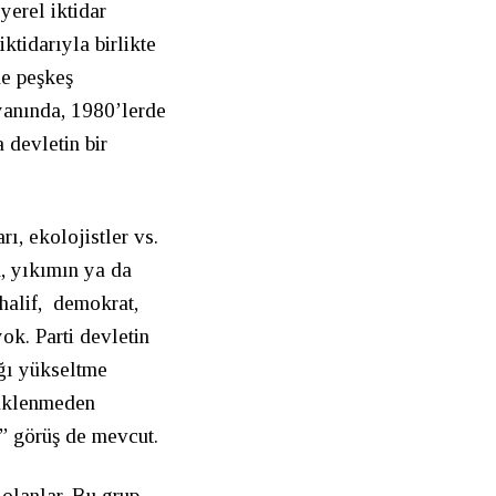
yerel iktidar
ktidarıyla birlikte
ne peşkeş
yanında, 1980’lerde
 devletin bir
ı, ekolojistler vs.
n, yıkımın ya da
uhalif, demokrat,
yok. Parti devletin
ığı yükseltme
rüklenmeden
” görüş de mevcut.
 olanlar. Bu grup,