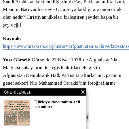
Suudi Arabistan köktenciliği, ılımlı Fas, Pakistan militarizmi,
Mısır’ın Batı yanlısı veya Orta Asya laikliği arasında ortak
olan nedir? Hıristiyan ülkeleri birleştiren şeyden başka bir
şey değil.
Kaynak:
https://www.marxists.org/history/afghanistan/archive/brzezins
Yazı Görseli:
Görselde 27 Nisan 1978’de Afganistan’da
Marksist subayların desteğiyle iktidarı ele geçiren
Afganistan Demokratik Halk Partisi taraftarlarının, partinin
genel sekteri Nur Muhammed Terakki’nin fotoğraflarını
taşıdıkları görülüyor.
ÖNERILENLER
Türkiye devriminin acil
Çeviren:
Meral Alankuş
sorunları
…