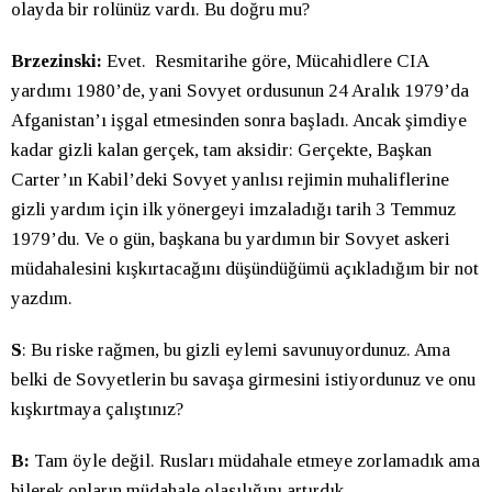
olayda bir rolünüz vardı. Bu doğru mu?
Brzezinski:
Evet.
Resmitarihe göre, Mücahidlere CIA
yardımı 1980’de, yani Sovyet ordusunun 24 Aralık 1979’da
Afganistan’ı işgal etmesinden sonra başladı. Ancak şimdiye
kadar gizli kalan gerçek, tam aksidir: Gerçekte, Başkan
Carter’ın Kabil’deki Sovyet yanlısı rejimin muhaliflerine
gizli yardım için ilk yönergeyi imzaladığı tarih 3 Temmuz
1979’du. Ve o gün, başkana bu yardımın bir Sovyet askeri
müdahalesini kışkırtacağını düşündüğümü açıkladığım bir not
yazdım.
S
: Bu riske rağmen, bu gizli eylemi savunuyordunuz. Ama
belki de Sovyetlerin bu savaşa girmesini istiyordunuz ve onu
kışkırtmaya çalıştınız?
B:
Tam öyle değil. Rusları müdahale etmeye zorlamadık ama
bilerek onların müdahale olasılığını artırdık.